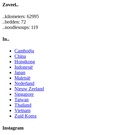
Zoveel..
..kilometers: 62995
..bedden: 72
..noodlesoups: 119
In..
Cambodja
China
Hongkong
Indonesië
Japan
Maleisië
Nederland
Nieuw Zeeland
Singapore
Taiwan
Thailand
Vietnam
Zuid Korea
Instagram